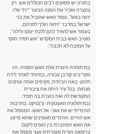
בתורה יש פסוקים רבים הכוללים אש. רק 
בקצרה אזכיר את הסנה הבוער "ירד עליו 
יהוה באש", עמוד האש שהוביל את בני 
ישראל במדבר "ויהוה הולך לפניהם.. 
בעמוד אש להאיר להם ללכת יומם ולילה", 
מוטיב האש בבית המקדש "אש תמיד תוקד 
על המזבח לא תכבה".
במיתולגיה היוונית אלת האש הסטיה- היו 
מקריבים קורבן עבורה, במיוחד לאחר לידת 
תינוק- באח הביתית, מקיפים אותה ונותנים 
מנחות. בכל עיר היתה אח ציבורית 
המקודשת לה ואח בוערת בה תמיד. 
(במיתולוגיה האצטקית- צ'נטיקו). בתרבות 
ההינדית יש את אגני- אל האש- המסמל את 
אש החיים. ההינדים מאמינים שהוא מייצג 
את האש המחברת בין האדם ליקום. 
ברפואה הודית מסורתית אגני מסמל את 