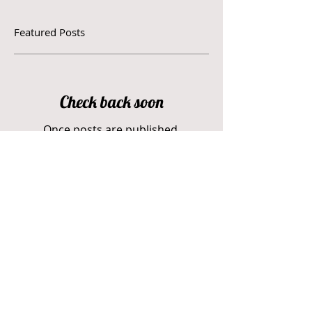
Featured Posts
Check back soon
Once posts are published,
you’ll see them here.
Recent Posts
קולה של אימא