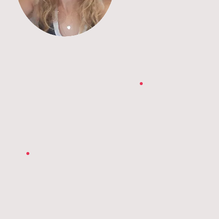
עכשי
עוד 
תארו
ממ
הבחו
הבח
שלו
אני 