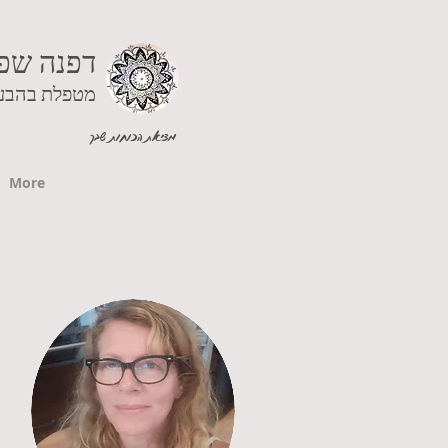
דפנה שפ
מטפל
מציאת הכוחות שבך
More
תארו
האוו