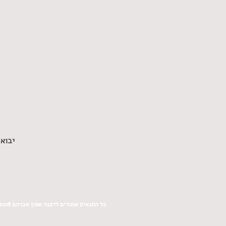
בשני
כל נ
יבוא
כל התנאים שמורים לדפנה שפון אברהם 2018