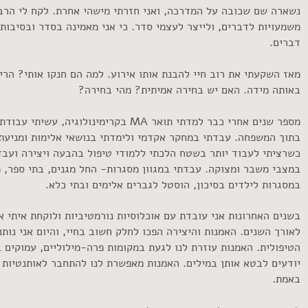
נשארה שם שכובה על המדרכה, ואני חזרתי מישהי אחרת. לקח לי הרב
משמעויות לדברים, ולייצר לעצמי סדר. כי אני מאמינה בסדר ובסיבות
דברים.
מאז השקעתי את רוב חיי להבנת אותו אירוע. למה הם חנקו אותי? הרי 
באותה מידה. האם יש בחירה אמיתית? מהי בחירה?
מספר שנים אחרי כבר למדתי תואר MA בקרימינולוגי
בתוך המשפחה. עבדתי במחקר אקדמי ולימדתי בנושאי אלימות ומניע
כשרציתי לעבוד יותר בשטח הלכתי ללמודי טיפול בהבעה ויצירה ועבד
במצבי משבר ומצוקה. עבדתי במגוון מסגרות- החל מגנים, בתי ספר, מ
במסגרות לילדים בסיכון, הוסטל לגברים אלימים ובתי כלא.
בשנים האחרונות אני עובדת עם אוכלוסיות נורמטיביות ולוקחת איתי 
לאורך השנים. האמנות והיצירה הפכו לחלק חשוב בחיי, והיום אני נו
הטיפולית. האמנות עוזרת לנו לגעת במקומות פרה-מילוליים, עמוקים ב
יודעים לבטא אותן במילים. האמנות מאפשרת לנו להתחבר לאותנטיות ש
באמת.