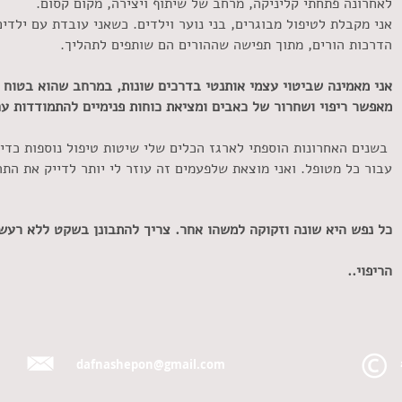
לאחרונה פתחתי קליניקה, מרחב של שיתוף ויצירה, מקום קסום.
אני מקבלת לטיפול מבוגרים, בני נוער וילדים.
כשאני עובדת עם ילדים
הדרכות הורים, מתוך תפישה שההורים הם שותפים לתהליך.
אני מאמינה שביטוי עצמי אותנטי בדרכים שונות, במרחב שהוא בטוח ו
מאפשר ריפוי ושחרור של כאבים ומציאת כוחות פנימיים להתמודדות ע
ם האחרונות הוספתי לארגז הכלים שלי שיטות טיפול נוספות כדי ל
עבור
כל מטופל. ואני מוצאת שלפעמים זה עוזר לי יותר
לדייק את התה
פש היא שונה וזקוקה למשהו אחר. צריך להתבונן בשקט ללא רעשי
הריפוי..
dafnashepon@gmail.com