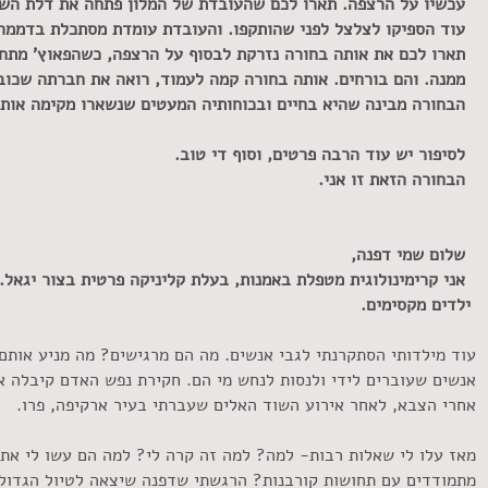
ו על הרצפה. תארו לכם שהעובדת של המלון פתחה את דלת השער,
הספיקו לצלצל לפני שהותקפו. והעובדת עומדת מסתכלת בדממה 
 לכם את אותה בחורה נזרקת לבסוף על הרצפה, כשהפאוץ' מתחת
נה.
ו
הם בורחים. אותה בחורה קמה לעמוד, רואה את חברתה שכוב
רה מבינה שהיא בחיים ובכוחותיה המעטים שנשארו מקימה אותה
לסיפור יש עוד הרבה פרטים, וסוף די טוב.
ורה הזאת זו אני.
ם שמי דפנה,
קרימינולוגית מטפלת באמנות, בעלת קליניקה פרטית בצור יגאל. א
ילדים מקסימים.
עוד מילדותי הסתקרנתי לגבי אנשים. מה הם מרגישים? מה מניע אותם
אנשים שעוברים לידי ולנסות לנחש מי הם.
חקירת נפש האדם קיבלה א
אחרי הצבא, לאחר אירוע השוד האלים שעברתי בעיר ארקיפה, פרו.
מאז עלו לי שאלות רבות- למה? למה זה קרה לי? למה הם עשו לי את 
מתמודדים עם תחושות קורבנות? הרגשתי שדפנה שיצאה לטיול הגדול,