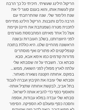
הריקול הילינג שעשיתי. חיכיתי כל כך הרבה 
זמן לעשות אותו, והוא בעצם סוגר לי את 
שנת הלימוד שלי. שנה שהתרחבתי עם 
הרבה כלים ותובנות. הריקול הילינג מתייחס 
לתכנית מטרה (שמנתבת את חיינו) וקיימת 
אצל כל אחד מאיתנו המתבססת מגורמים 
לפני היווצרותנו, בשלב העוברות ובשנה 
הראשונה מהחיים שלנו. היא כוללת בתוכה 
קונפליקטים לא פתורים ואף מוסתרים 
מדורות קודמים כמו אימא אבא, סבא 
סבתא וכו'. חשבתי על זה שסבתא שלי 
עלתה לארץ מפולין לפני השואה, ממש... 
בפוקס. אחותה הקטנה נשארה מאחור. 
וסבתא שלי עזבה את הקיבוץ ועברה לעבוד 
בתל אביב, לבקשת אחותה שתציל אותה- 
ותאסוף כסף כדי להביא אותה לישראל. 
סבתא שלי עבדה במלא עבודות, אספה 
וחסכה כסף ומעולם לא הספיקה. הסיפור 
לא ממש דובר, כיאה לדור הזה שהעדיף 